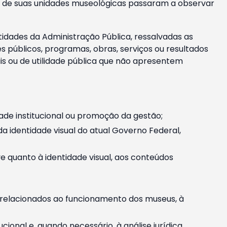
m e de suas unidades museológicas passaram a observar
tidades da Administração Pública, ressalvadas as
públicos, programas, obras, serviços ou resultados
is ou de utilidade pública que não apresentem
ade institucional ou promoção da gestão;
identidade visual do atual Governo Federal,
ive quanto à identidade visual, aos conteúdos
, relacionados ao funcionamento dos museus, à
onal e, quando necessário, à análise jurídica.