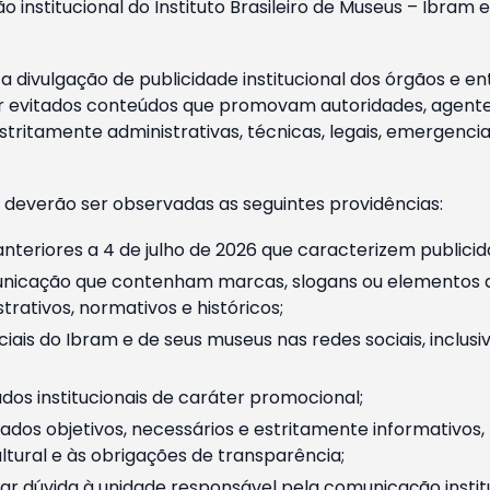
o institucional do Instituto Brasileiro de Museus – Ibra
 divulgação de publicidade institucional dos órgãos e en
 evitados conteúdos que promovam autoridades, agentes 
ritamente administrativas, técnicas, legais, emergencia
 deverão ser observadas as seguintes providências:
nteriores a 4 de julho de 2026 que caracterizem publicid
nicação que contenham marcas, slogans ou elementos da 
rativos, normativos e históricos;
ciais do Ibram e de seus museus nas redes sociais, inclus
os institucionais de caráter promocional;
dos objetivos, necessários e estritamente informativos
tural e às obrigações de transparência;
r dúvida à unidade responsável pela comunicação instituci