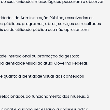
m e de suas unidades museológicas passaram a observar
tidades da Administração Pública, ressalvadas as
públicos, programas, obras, serviços ou resultados
is ou de utilidade pública que não apresentem
ade institucional ou promoção da gestão;
identidade visual do atual Governo Federal,
ive quanto à identidade visual, aos conteúdos
, relacionados ao funcionamento dos museus, à
onal e, quando necessário, à análise jurídica.