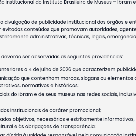
o institucional do Instituto Brasileiro de Museus – Ibra
 divulgação de publicidade institucional dos órgãos e en
 evitados conteúdos que promovam autoridades, agentes 
ritamente administrativas, técnicas, legais, emergencia
 deverão ser observadas as seguintes providências:
nteriores a 4 de julho de 2026 que caracterizem publicid
nicação que contenham marcas, slogans ou elementos da 
rativos, normativos e históricos;
ciais do Ibram e de seus museus nas redes sociais, inclus
os institucionais de caráter promocional;
dos objetivos, necessários e estritamente informativos
tural e às obrigações de transparência;
r dúvida à unidade responsável pela comunicação instituci