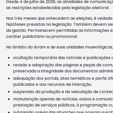
Desde 4 de julho de 2026, as atividades de comunicaçã
as restrições estabelecidas pela legislação eleitoral.
Nos três meses que antecedem as eleições, é vedada a
hipóteses previstas na legislação. Também devem ser
da gestão. Permanecem permitidas as informações est
caráter publicitário ou promocional.
No âmbito do Ibram e de suas unidades museológicas,
ocultação temporária das notícias e publicações a
revisão e adaptação das páginas e peças de comu
preservada a integridade dos documentos administ
adequação dos portais, sites temáticos e perfis ofi
publicados e aos recursos de interação;
suspensão da produção e da veiculação de conteúd
manutenção apenas de notícias, avisos e comunica
prestação de serviços públicos, à programação cul
submissão prévia das situações que possam suscita