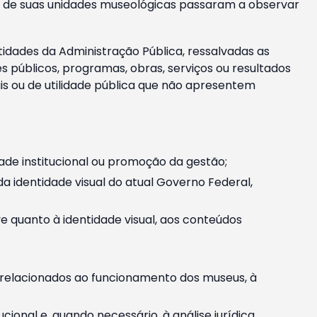
m e de suas unidades museológicas passaram a observar
tidades da Administração Pública, ressalvadas as
públicos, programas, obras, serviços ou resultados
is ou de utilidade pública que não apresentem
ade institucional ou promoção da gestão;
identidade visual do atual Governo Federal,
ive quanto à identidade visual, aos conteúdos
, relacionados ao funcionamento dos museus, à
onal e, quando necessário, à análise jurídica.