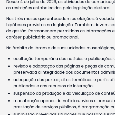
Desde 4 de julho de 2026, as atividades de comunicaçã
as restrições estabelecidas pela legislação eleitoral.
Nos três meses que antecedem as eleições, é vedada a
hipóteses previstas na legislação. Também devem ser
da gestão. Permanecem permitidas as informações est
caráter publicitário ou promocional.
No âmbito do Ibram e de suas unidades museológicas,
ocultação temporária das notícias e publicações a
revisão e adaptação das páginas e peças de comu
preservada a integridade dos documentos administ
adequação dos portais, sites temáticos e perfis ofi
publicados e aos recursos de interação;
suspensão da produção e da veiculação de conteúd
manutenção apenas de notícias, avisos e comunica
prestação de serviços públicos, à programação cul
submissão prévia das situações que possam suscita