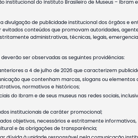
o institucional do Instituto Brasileiro de Museus – Ibra
 divulgação de publicidade institucional dos órgãos e en
 evitados conteúdos que promovam autoridades, agentes 
ritamente administrativas, técnicas, legais, emergencia
 deverão ser observadas as seguintes providências:
nteriores a 4 de julho de 2026 que caracterizem publicid
nicação que contenham marcas, slogans ou elementos da 
rativos, normativos e históricos;
ciais do Ibram e de seus museus nas redes sociais, inclus
os institucionais de caráter promocional;
dos objetivos, necessários e estritamente informativos
tural e às obrigações de transparência;
r dúvida à unidade responsável pela comunicação instituci