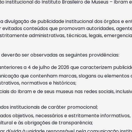
o institucional do Instituto Brasileiro de Museus – Ibra
 divulgação de publicidade institucional dos órgãos e en
 evitados conteúdos que promovam autoridades, agentes 
ritamente administrativas, técnicas, legais, emergencia
 deverão ser observadas as seguintes providências:
nteriores a 4 de julho de 2026 que caracterizem publicid
nicação que contenham marcas, slogans ou elementos da 
rativos, normativos e históricos;
ciais do Ibram e de seus museus nas redes sociais, inclus
os institucionais de caráter promocional;
dos objetivos, necessários e estritamente informativos
tural e às obrigações de transparência;
r dúvida à unidade responsável pela comunicação instituci