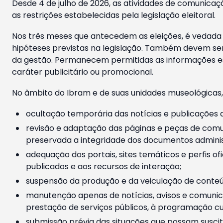
Desde 4 de julho de 2026, as atividades de comunicaçã
as restrições estabelecidas pela legislação eleitoral.
Nos três meses que antecedem as eleições, é vedada a
hipóteses previstas na legislação. Também devem ser
da gestão. Permanecem permitidas as informações est
caráter publicitário ou promocional.
No âmbito do Ibram e de suas unidades museológicas,
ocultação temporária das notícias e publicações a
revisão e adaptação das páginas e peças de comu
preservada a integridade dos documentos administ
adequação dos portais, sites temáticos e perfis ofi
publicados e aos recursos de interação;
suspensão da produção e da veiculação de conteúd
manutenção apenas de notícias, avisos e comunica
prestação de serviços públicos, à programação cul
submissão prévia das situações que possam suscita