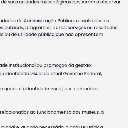
m e de suas unidades museológicas passaram a observar
tidades da Administração Pública, ressalvadas as
públicos, programas, obras, serviços ou resultados
is ou de utilidade pública que não apresentem
ade institucional ou promoção da gestão;
identidade visual do atual Governo Federal,
ive quanto à identidade visual, aos conteúdos
, relacionados ao funcionamento dos museus, à
onal e, quando necessário, à análise jurídica.