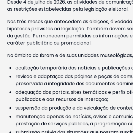
Desde 4 de julho de 2026, as atividades de comunicaçã
as restrições estabelecidas pela legislação eleitoral.
Nos três meses que antecedem as eleições, é vedada a
hipóteses previstas na legislação. Também devem ser
da gestão. Permanecem permitidas as informações est
caráter publicitário ou promocional.
No âmbito do Ibram e de suas unidades museológicas,
ocultação temporária das notícias e publicações a
revisão e adaptação das páginas e peças de comu
preservada a integridade dos documentos administ
adequação dos portais, sites temáticos e perfis ofi
publicados e aos recursos de interação;
suspensão da produção e da veiculação de conteúd
manutenção apenas de notícias, avisos e comunica
prestação de serviços públicos, à programação cul
submissão prévia das situações que possam suscita