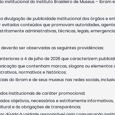
o institucional do Instituto Brasileiro de Museus – Ibra
 divulgação de publicidade institucional dos órgãos e en
 evitados conteúdos que promovam autoridades, agentes 
ritamente administrativas, técnicas, legais, emergencia
 deverão ser observadas as seguintes providências:
nteriores a 4 de julho de 2026 que caracterizem publicid
nicação que contenham marcas, slogans ou elementos da 
rativos, normativos e históricos;
ciais do Ibram e de seus museus nas redes sociais, inclus
os institucionais de caráter promocional;
dos objetivos, necessários e estritamente informativos
tural e às obrigações de transparência;
r dúvida à unidade responsável pela comunicação instituci