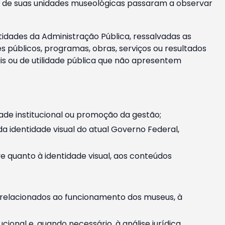
m e de suas unidades museológicas passaram a observar
tidades da Administração Pública, ressalvadas as
públicos, programas, obras, serviços ou resultados
is ou de utilidade pública que não apresentem
ade institucional ou promoção da gestão;
identidade visual do atual Governo Federal,
ive quanto à identidade visual, aos conteúdos
, relacionados ao funcionamento dos museus, à
onal e, quando necessário, à análise jurídica.