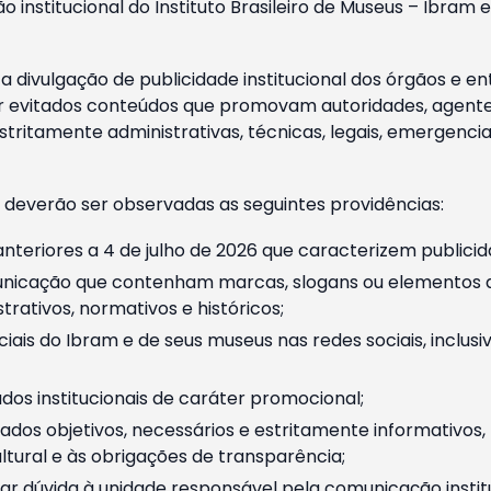
o institucional do Instituto Brasileiro de Museus – Ibra
 divulgação de publicidade institucional dos órgãos e en
 evitados conteúdos que promovam autoridades, agentes 
ritamente administrativas, técnicas, legais, emergencia
 deverão ser observadas as seguintes providências:
nteriores a 4 de julho de 2026 que caracterizem publicid
nicação que contenham marcas, slogans ou elementos da 
rativos, normativos e históricos;
ciais do Ibram e de seus museus nas redes sociais, inclus
os institucionais de caráter promocional;
dos objetivos, necessários e estritamente informativos
tural e às obrigações de transparência;
r dúvida à unidade responsável pela comunicação instituci