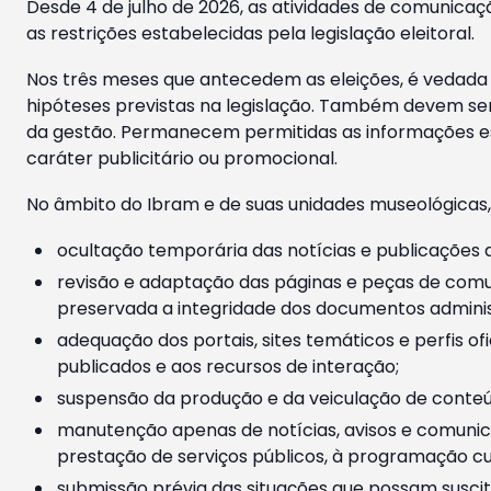
Desde 4 de julho de 2026, as atividades de comunicaçã
as restrições estabelecidas pela legislação eleitoral.
Nos três meses que antecedem as eleições, é vedada a
hipóteses previstas na legislação. Também devem ser
da gestão. Permanecem permitidas as informações est
caráter publicitário ou promocional.
No âmbito do Ibram e de suas unidades museológicas,
ocultação temporária das notícias e publicações a
revisão e adaptação das páginas e peças de comu
preservada a integridade dos documentos administ
adequação dos portais, sites temáticos e perfis ofi
publicados e aos recursos de interação;
suspensão da produção e da veiculação de conteúd
manutenção apenas de notícias, avisos e comunica
prestação de serviços públicos, à programação cul
submissão prévia das situações que possam suscita