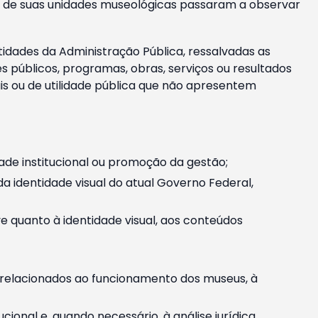
m e de suas unidades museológicas passaram a observar
tidades da Administração Pública, ressalvadas as
públicos, programas, obras, serviços ou resultados
is ou de utilidade pública que não apresentem
ade institucional ou promoção da gestão;
identidade visual do atual Governo Federal,
ive quanto à identidade visual, aos conteúdos
, relacionados ao funcionamento dos museus, à
onal e, quando necessário, à análise jurídica.