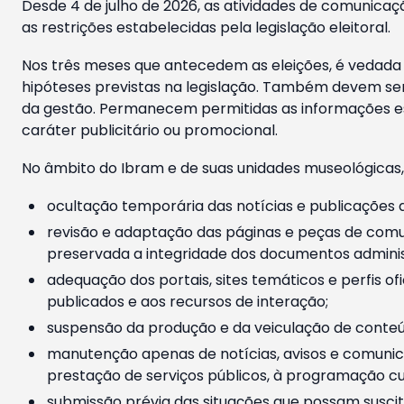
Desde 4 de julho de 2026, as atividades de comunicaçã
as restrições estabelecidas pela legislação eleitoral.
Nos três meses que antecedem as eleições, é vedada a
hipóteses previstas na legislação. Também devem ser
da gestão. Permanecem permitidas as informações est
caráter publicitário ou promocional.
No âmbito do Ibram e de suas unidades museológicas,
ocultação temporária das notícias e publicações a
revisão e adaptação das páginas e peças de comu
preservada a integridade dos documentos administ
adequação dos portais, sites temáticos e perfis ofi
publicados e aos recursos de interação;
suspensão da produção e da veiculação de conteúd
manutenção apenas de notícias, avisos e comunica
prestação de serviços públicos, à programação cul
submissão prévia das situações que possam suscita