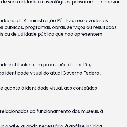
m e de suas unidades museológicas passaram a observar
tidades da Administração Pública, ressalvadas as
públicos, programas, obras, serviços ou resultados
is ou de utilidade pública que não apresentem
ade institucional ou promoção da gestão;
identidade visual do atual Governo Federal,
ive quanto à identidade visual, aos conteúdos
, relacionados ao funcionamento dos museus, à
onal e, quando necessário, à análise jurídica.