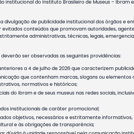
o institucional do Instituto Brasileiro de Museus – Ibra
 divulgação de publicidade institucional dos órgãos e en
 evitados conteúdos que promovam autoridades, agentes 
ritamente administrativas, técnicas, legais, emergencia
 deverão ser observadas as seguintes providências:
nteriores a 4 de julho de 2026 que caracterizem publicid
nicação que contenham marcas, slogans ou elementos da 
rativos, normativos e históricos;
ciais do Ibram e de seus museus nas redes sociais, inclus
os institucionais de caráter promocional;
dos objetivos, necessários e estritamente informativos
tural e às obrigações de transparência;
r dúvida à unidade responsável pela comunicação instituci