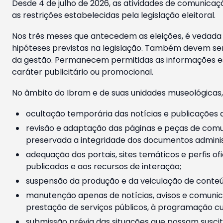
Desde 4 de julho de 2026, as atividades de comunicaçã
as restrições estabelecidas pela legislação eleitoral.
Nos três meses que antecedem as eleições, é vedada a
hipóteses previstas na legislação. Também devem ser
da gestão. Permanecem permitidas as informações est
caráter publicitário ou promocional.
No âmbito do Ibram e de suas unidades museológicas,
ocultação temporária das notícias e publicações a
revisão e adaptação das páginas e peças de comu
preservada a integridade dos documentos administ
adequação dos portais, sites temáticos e perfis ofi
publicados e aos recursos de interação;
suspensão da produção e da veiculação de conteúd
manutenção apenas de notícias, avisos e comunica
prestação de serviços públicos, à programação cul
submissão prévia das situações que possam suscita