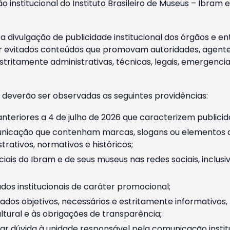
o institucional do Instituto Brasileiro de Museus – Ibra
 divulgação de publicidade institucional dos órgãos e en
 evitados conteúdos que promovam autoridades, agentes 
ritamente administrativas, técnicas, legais, emergencia
 deverão ser observadas as seguintes providências:
nteriores a 4 de julho de 2026 que caracterizem publicid
nicação que contenham marcas, slogans ou elementos da 
rativos, normativos e históricos;
ciais do Ibram e de seus museus nas redes sociais, inclus
os institucionais de caráter promocional;
dos objetivos, necessários e estritamente informativos
tural e às obrigações de transparência;
r dúvida à unidade responsável pela comunicação instituci