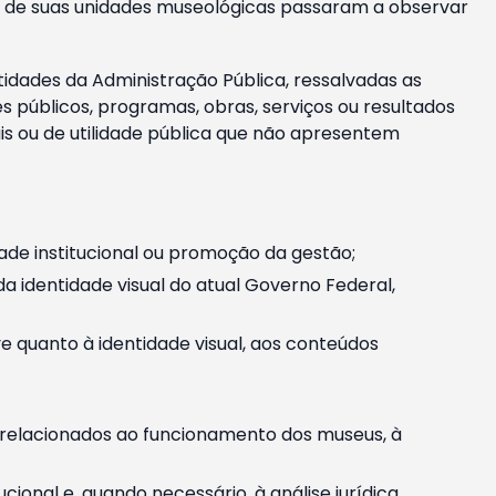
m e de suas unidades museológicas passaram a observar
tidades da Administração Pública, ressalvadas as
públicos, programas, obras, serviços ou resultados
is ou de utilidade pública que não apresentem
ade institucional ou promoção da gestão;
identidade visual do atual Governo Federal,
ive quanto à identidade visual, aos conteúdos
, relacionados ao funcionamento dos museus, à
onal e, quando necessário, à análise jurídica.