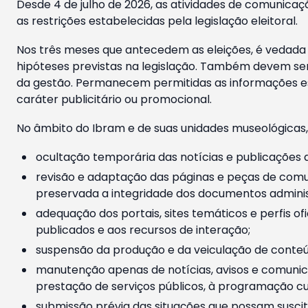
Desde 4 de julho de 2026, as atividades de comunicaçã
as restrições estabelecidas pela legislação eleitoral.
Nos três meses que antecedem as eleições, é vedada a
hipóteses previstas na legislação. Também devem ser
da gestão. Permanecem permitidas as informações est
caráter publicitário ou promocional.
No âmbito do Ibram e de suas unidades museológicas,
ocultação temporária das notícias e publicações a
revisão e adaptação das páginas e peças de comu
preservada a integridade dos documentos administ
adequação dos portais, sites temáticos e perfis ofi
publicados e aos recursos de interação;
suspensão da produção e da veiculação de conteúd
manutenção apenas de notícias, avisos e comunica
prestação de serviços públicos, à programação cul
submissão prévia das situações que possam suscita