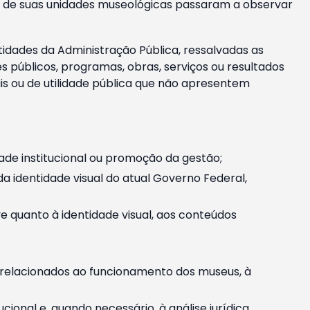
m e de suas unidades museológicas passaram a observar
tidades da Administração Pública, ressalvadas as
públicos, programas, obras, serviços ou resultados
is ou de utilidade pública que não apresentem
ade institucional ou promoção da gestão;
identidade visual do atual Governo Federal,
ive quanto à identidade visual, aos conteúdos
, relacionados ao funcionamento dos museus, à
onal e, quando necessário, à análise jurídica.