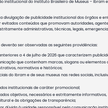
o institucional do Instituto Brasileiro de Museus – Ibra
 divulgação de publicidade institucional dos órgãos e en
 evitados conteúdos que promovam autoridades, agentes 
ritamente administrativas, técnicas, legais, emergencia
 deverão ser observadas as seguintes providências:
nteriores a 4 de julho de 2026 que caracterizem publicid
nicação que contenham marcas, slogans ou elementos da 
rativos, normativos e históricos;
ciais do Ibram e de seus museus nas redes sociais, inclus
os institucionais de caráter promocional;
dos objetivos, necessários e estritamente informativos
tural e às obrigações de transparência;
r dúvida à unidade responsável pela comunicação instituci