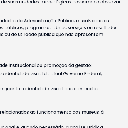
m e de suas unidades museológicas passaram a observar
tidades da Administração Pública, ressalvadas as
públicos, programas, obras, serviços ou resultados
is ou de utilidade pública que não apresentem
ade institucional ou promoção da gestão;
identidade visual do atual Governo Federal,
ive quanto à identidade visual, aos conteúdos
, relacionados ao funcionamento dos museus, à
onal e, quando necessário, à análise jurídica.