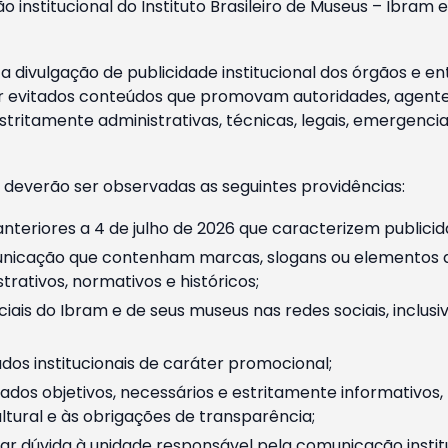
o institucional do Instituto Brasileiro de Museus – Ibra
 divulgação de publicidade institucional dos órgãos e en
 evitados conteúdos que promovam autoridades, agentes 
ritamente administrativas, técnicas, legais, emergencia
 deverão ser observadas as seguintes providências:
nteriores a 4 de julho de 2026 que caracterizem publicid
nicação que contenham marcas, slogans ou elementos da 
rativos, normativos e históricos;
ciais do Ibram e de seus museus nas redes sociais, inclus
os institucionais de caráter promocional;
dos objetivos, necessários e estritamente informativos
tural e às obrigações de transparência;
r dúvida à unidade responsável pela comunicação instituci