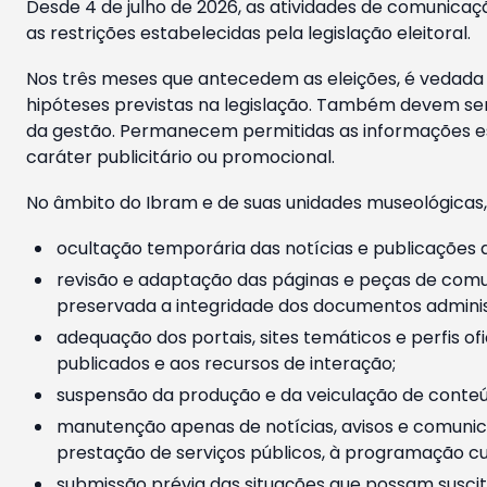
Desde 4 de julho de 2026, as atividades de comunicaçã
as restrições estabelecidas pela legislação eleitoral.
Nos três meses que antecedem as eleições, é vedada a
hipóteses previstas na legislação. Também devem ser
da gestão. Permanecem permitidas as informações est
caráter publicitário ou promocional.
No âmbito do Ibram e de suas unidades museológicas,
ocultação temporária das notícias e publicações a
revisão e adaptação das páginas e peças de comu
preservada a integridade dos documentos administ
adequação dos portais, sites temáticos e perfis ofi
publicados e aos recursos de interação;
suspensão da produção e da veiculação de conteúd
manutenção apenas de notícias, avisos e comunica
prestação de serviços públicos, à programação cul
submissão prévia das situações que possam suscita