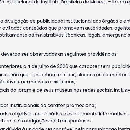
o institucional do Instituto Brasileiro de Museus – Ibra
 divulgação de publicidade institucional dos órgãos e en
 evitados conteúdos que promovam autoridades, agentes 
ritamente administrativas, técnicas, legais, emergencia
 deverão ser observadas as seguintes providências:
nteriores a 4 de julho de 2026 que caracterizem publicid
nicação que contenham marcas, slogans ou elementos da 
rativos, normativos e históricos;
ciais do Ibram e de seus museus nas redes sociais, inclus
os institucionais de caráter promocional;
dos objetivos, necessários e estritamente informativos
tural e às obrigações de transparência;
r dúvida à unidade responsável pela comunicação instituci