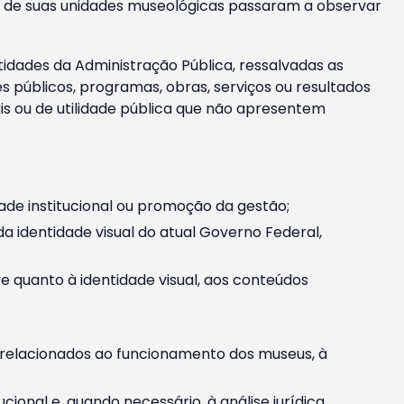
m e de suas unidades museológicas passaram a observar
tidades da Administração Pública, ressalvadas as
públicos, programas, obras, serviços ou resultados
is ou de utilidade pública que não apresentem
ade institucional ou promoção da gestão;
identidade visual do atual Governo Federal,
ive quanto à identidade visual, aos conteúdos
, relacionados ao funcionamento dos museus, à
onal e, quando necessário, à análise jurídica.