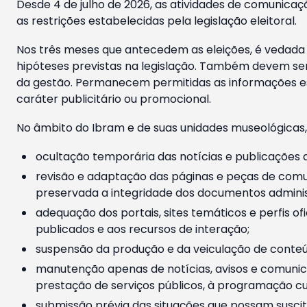
Desde 4 de julho de 2026, as atividades de comunicaçã
as restrições estabelecidas pela legislação eleitoral.
Nos três meses que antecedem as eleições, é vedada a
hipóteses previstas na legislação. Também devem ser
da gestão. Permanecem permitidas as informações est
caráter publicitário ou promocional.
No âmbito do Ibram e de suas unidades museológicas,
ocultação temporária das notícias e publicações a
revisão e adaptação das páginas e peças de comu
preservada a integridade dos documentos administ
adequação dos portais, sites temáticos e perfis ofi
publicados e aos recursos de interação;
suspensão da produção e da veiculação de conteúd
manutenção apenas de notícias, avisos e comunica
prestação de serviços públicos, à programação cul
submissão prévia das situações que possam suscita