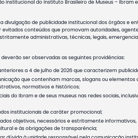
o institucional do Instituto Brasileiro de Museus – Ibra
 divulgação de publicidade institucional dos órgãos e en
 evitados conteúdos que promovam autoridades, agentes 
ritamente administrativas, técnicas, legais, emergencia
 deverão ser observadas as seguintes providências:
nteriores a 4 de julho de 2026 que caracterizem publicid
nicação que contenham marcas, slogans ou elementos da 
rativos, normativos e históricos;
ciais do Ibram e de seus museus nas redes sociais, inclus
os institucionais de caráter promocional;
dos objetivos, necessários e estritamente informativos
tural e às obrigações de transparência;
r dúvida à unidade responsável pela comunicação instituci