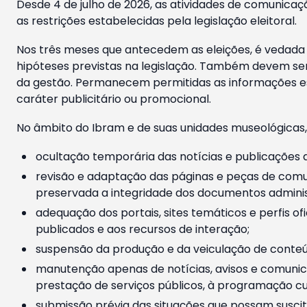
Desde 4 de julho de 2026, as atividades de comunicaçã
as restrições estabelecidas pela legislação eleitoral.
Nos três meses que antecedem as eleições, é vedada a
hipóteses previstas na legislação. Também devem ser
da gestão. Permanecem permitidas as informações est
caráter publicitário ou promocional.
No âmbito do Ibram e de suas unidades museológicas,
ocultação temporária das notícias e publicações a
revisão e adaptação das páginas e peças de comu
preservada a integridade dos documentos administ
adequação dos portais, sites temáticos e perfis ofi
publicados e aos recursos de interação;
suspensão da produção e da veiculação de conteúd
manutenção apenas de notícias, avisos e comunica
prestação de serviços públicos, à programação cul
submissão prévia das situações que possam suscita