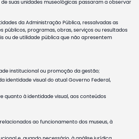
m e de suas unidades museológicas passaram a observar
tidades da Administração Pública, ressalvadas as
públicos, programas, obras, serviços ou resultados
is ou de utilidade pública que não apresentem
ade institucional ou promoção da gestão;
identidade visual do atual Governo Federal,
ive quanto à identidade visual, aos conteúdos
, relacionados ao funcionamento dos museus, à
onal e, quando necessário, à análise jurídica.