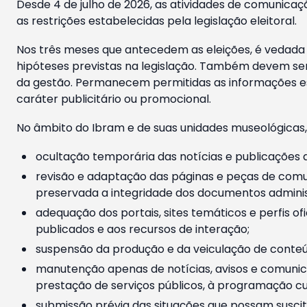
Desde 4 de julho de 2026, as atividades de comunicaçã
as restrições estabelecidas pela legislação eleitoral.
Nos três meses que antecedem as eleições, é vedada a
hipóteses previstas na legislação. Também devem ser
da gestão. Permanecem permitidas as informações est
caráter publicitário ou promocional.
No âmbito do Ibram e de suas unidades museológicas,
ocultação temporária das notícias e publicações a
revisão e adaptação das páginas e peças de comu
preservada a integridade dos documentos administ
adequação dos portais, sites temáticos e perfis ofi
publicados e aos recursos de interação;
suspensão da produção e da veiculação de conteúd
manutenção apenas de notícias, avisos e comunica
prestação de serviços públicos, à programação cul
submissão prévia das situações que possam suscita