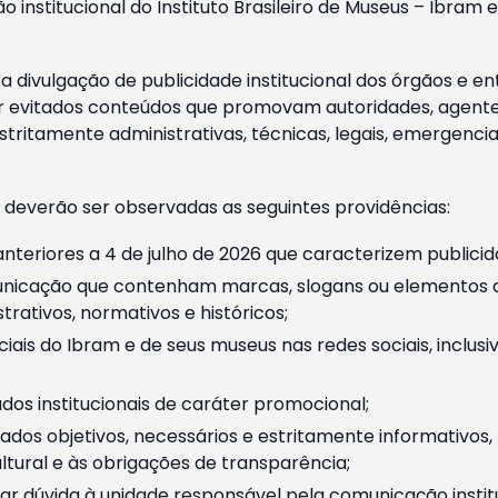
o institucional do Instituto Brasileiro de Museus – Ibra
 divulgação de publicidade institucional dos órgãos e en
 evitados conteúdos que promovam autoridades, agentes 
ritamente administrativas, técnicas, legais, emergencia
 deverão ser observadas as seguintes providências:
nteriores a 4 de julho de 2026 que caracterizem publicid
nicação que contenham marcas, slogans ou elementos da 
rativos, normativos e históricos;
ciais do Ibram e de seus museus nas redes sociais, inclus
os institucionais de caráter promocional;
dos objetivos, necessários e estritamente informativos
tural e às obrigações de transparência;
r dúvida à unidade responsável pela comunicação instituci