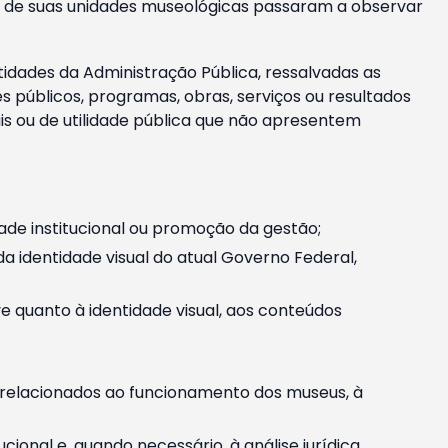
m e de suas unidades museológicas passaram a observar
tidades da Administração Pública, ressalvadas as
públicos, programas, obras, serviços ou resultados
is ou de utilidade pública que não apresentem
ade institucional ou promoção da gestão;
identidade visual do atual Governo Federal,
ive quanto à identidade visual, aos conteúdos
, relacionados ao funcionamento dos museus, à
onal e, quando necessário, à análise jurídica.