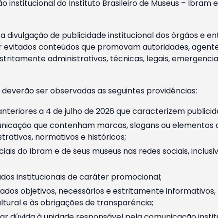
o institucional do Instituto Brasileiro de Museus – Ibra
 divulgação de publicidade institucional dos órgãos e en
 evitados conteúdos que promovam autoridades, agentes 
ritamente administrativas, técnicas, legais, emergencia
 deverão ser observadas as seguintes providências:
nteriores a 4 de julho de 2026 que caracterizem publicid
nicação que contenham marcas, slogans ou elementos da 
rativos, normativos e históricos;
ciais do Ibram e de seus museus nas redes sociais, inclus
os institucionais de caráter promocional;
dos objetivos, necessários e estritamente informativos
tural e às obrigações de transparência;
r dúvida à unidade responsável pela comunicação instituci