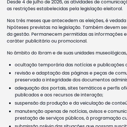
Desde 4 de julho de 2026, as atividades de comunicaçã
as restrições estabelecidas pela legislação eleitoral.
Nos três meses que antecedem as eleições, é vedada a
hipóteses previstas na legislação. Também devem ser
da gestão. Permanecem permitidas as informações est
caráter publicitário ou promocional.
No âmbito do Ibram e de suas unidades museológicas,
ocultação temporária das notícias e publicações a
revisão e adaptação das páginas e peças de comu
preservada a integridade dos documentos administ
adequação dos portais, sites temáticos e perfis ofi
publicados e aos recursos de interação;
suspensão da produção e da veiculação de conteúd
manutenção apenas de notícias, avisos e comunica
prestação de serviços públicos, à programação cul
submissão prévia das situações que possam suscita