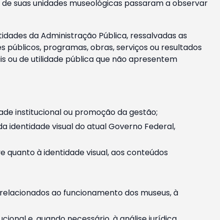
m e de suas unidades museológicas passaram a observar
tidades da Administração Pública, ressalvadas as
públicos, programas, obras, serviços ou resultados
is ou de utilidade pública que não apresentem
ade institucional ou promoção da gestão;
identidade visual do atual Governo Federal,
ive quanto à identidade visual, aos conteúdos
, relacionados ao funcionamento dos museus, à
onal e, quando necessário, à análise jurídica.