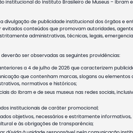
o institucional do Instituto Brasileiro de Museus – Ibra
 divulgação de publicidade institucional dos órgãos e en
 evitados conteúdos que promovam autoridades, agentes 
ritamente administrativas, técnicas, legais, emergencia
 deverão ser observadas as seguintes providências:
nteriores a 4 de julho de 2026 que caracterizem publicid
nicação que contenham marcas, slogans ou elementos da 
rativos, normativos e históricos;
ciais do Ibram e de seus museus nas redes sociais, inclus
os institucionais de caráter promocional;
dos objetivos, necessários e estritamente informativos
tural e às obrigações de transparência;
r dúvida à unidade responsável pela comunicação instituci