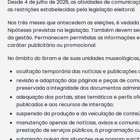
Desde 4 de julho de 2026, as atividades de comunicaçã
as restrições estabelecidas pela legislação eleitoral.
Nos três meses que antecedem as eleições, é vedada a
hipóteses previstas na legislação. Também devem ser
da gestão. Permanecem permitidas as informações est
caráter publicitário ou promocional.
No âmbito do Ibram e de suas unidades museológicas,
ocultação temporária das notícias e publicações a
revisão e adaptação das páginas e peças de comu
preservada a integridade dos documentos administ
adequação dos portais, sites temáticos e perfis ofi
publicados e aos recursos de interação;
suspensão da produção e da veiculação de conteúd
manutenção apenas de notícias, avisos e comunica
prestação de serviços públicos, à programação cul
submissão prévia das situações que possam suscita