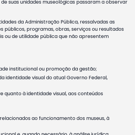
m e de suas unidades museológicas passaram a observar
tidades da Administração Pública, ressalvadas as
públicos, programas, obras, serviços ou resultados
is ou de utilidade pública que não apresentem
ade institucional ou promoção da gestão;
identidade visual do atual Governo Federal,
ive quanto à identidade visual, aos conteúdos
, relacionados ao funcionamento dos museus, à
onal e, quando necessário, à análise jurídica.