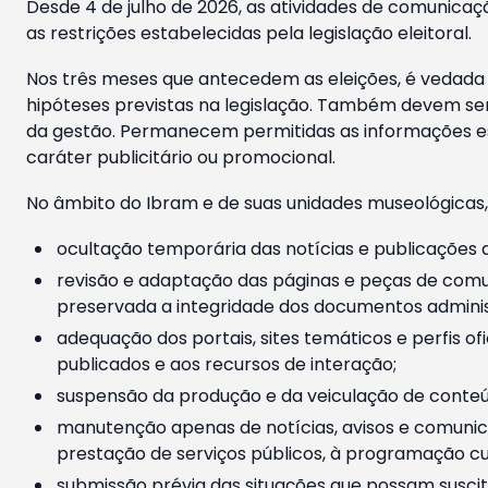
Desde 4 de julho de 2026, as atividades de comunicaçã
as restrições estabelecidas pela legislação eleitoral.
Nos três meses que antecedem as eleições, é vedada a
hipóteses previstas na legislação. Também devem ser
da gestão. Permanecem permitidas as informações est
caráter publicitário ou promocional.
No âmbito do Ibram e de suas unidades museológicas,
ocultação temporária das notícias e publicações a
revisão e adaptação das páginas e peças de comu
preservada a integridade dos documentos administ
adequação dos portais, sites temáticos e perfis ofi
publicados e aos recursos de interação;
suspensão da produção e da veiculação de conteúd
manutenção apenas de notícias, avisos e comunica
prestação de serviços públicos, à programação cul
submissão prévia das situações que possam suscita