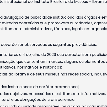
o institucional do Instituto Brasileiro de Museus – Ibra
 divulgação de publicidade institucional dos órgãos e en
 evitados conteúdos que promovam autoridades, agentes 
ritamente administrativas, técnicas, legais, emergencia
 deverão ser observadas as seguintes providências:
nteriores a 4 de julho de 2026 que caracterizem publicid
nicação que contenham marcas, slogans ou elementos da 
rativos, normativos e históricos;
ciais do Ibram e de seus museus nas redes sociais, inclus
os institucionais de caráter promocional;
dos objetivos, necessários e estritamente informativos
tural e às obrigações de transparência;
r dúvida à unidade responsável pela comunicação instituci