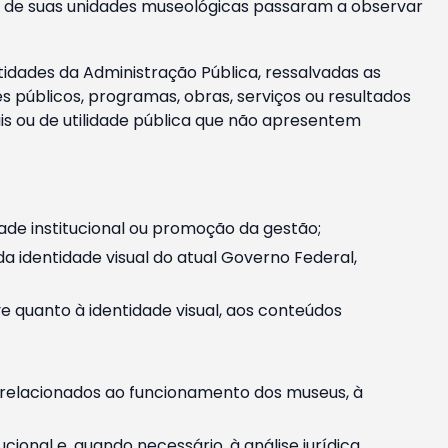
m e de suas unidades museológicas passaram a observar
tidades da Administração Pública, ressalvadas as
públicos, programas, obras, serviços ou resultados
is ou de utilidade pública que não apresentem
ade institucional ou promoção da gestão;
identidade visual do atual Governo Federal,
ive quanto à identidade visual, aos conteúdos
, relacionados ao funcionamento dos museus, à
onal e, quando necessário, à análise jurídica.