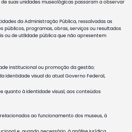
m e de suas unidades museológicas passaram a observar
tidades da Administração Pública, ressalvadas as
públicos, programas, obras, serviços ou resultados
is ou de utilidade pública que não apresentem
ade institucional ou promoção da gestão;
identidade visual do atual Governo Federal,
ive quanto à identidade visual, aos conteúdos
, relacionados ao funcionamento dos museus, à
onal e, quando necessário, à análise jurídica.