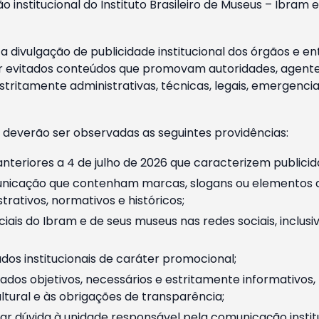
o institucional do Instituto Brasileiro de Museus – Ibra
 divulgação de publicidade institucional dos órgãos e en
 evitados conteúdos que promovam autoridades, agentes 
ritamente administrativas, técnicas, legais, emergencia
 deverão ser observadas as seguintes providências:
nteriores a 4 de julho de 2026 que caracterizem publicid
nicação que contenham marcas, slogans ou elementos da 
rativos, normativos e históricos;
ciais do Ibram e de seus museus nas redes sociais, inclus
os institucionais de caráter promocional;
dos objetivos, necessários e estritamente informativos
tural e às obrigações de transparência;
r dúvida à unidade responsável pela comunicação instituci