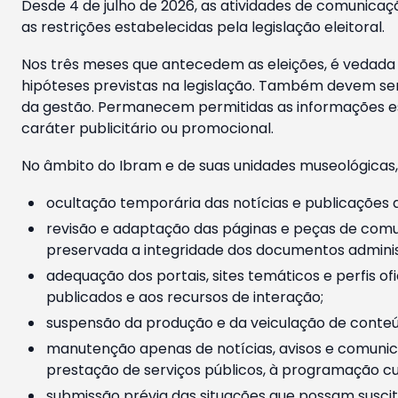
Desde 4 de julho de 2026, as atividades de comunicaçã
as restrições estabelecidas pela legislação eleitoral.
Nos três meses que antecedem as eleições, é vedada a
hipóteses previstas na legislação. Também devem ser
da gestão. Permanecem permitidas as informações est
caráter publicitário ou promocional.
No âmbito do Ibram e de suas unidades museológicas,
ocultação temporária das notícias e publicações a
revisão e adaptação das páginas e peças de comu
preservada a integridade dos documentos administ
adequação dos portais, sites temáticos e perfis ofi
publicados e aos recursos de interação;
suspensão da produção e da veiculação de conteúd
manutenção apenas de notícias, avisos e comunica
prestação de serviços públicos, à programação cul
submissão prévia das situações que possam suscita