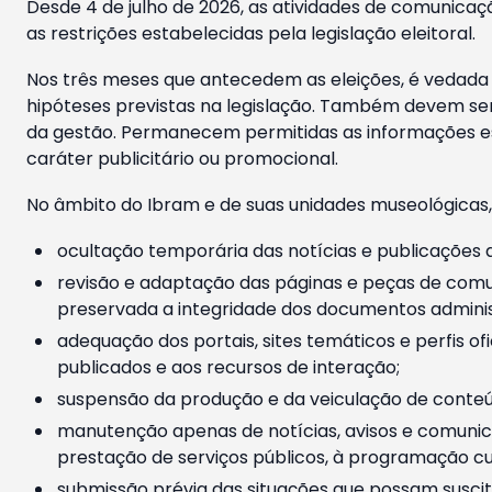
Desde 4 de julho de 2026, as atividades de comunicaçã
as restrições estabelecidas pela legislação eleitoral.
Nos três meses que antecedem as eleições, é vedada a
hipóteses previstas na legislação. Também devem ser
da gestão. Permanecem permitidas as informações est
caráter publicitário ou promocional.
No âmbito do Ibram e de suas unidades museológicas,
ocultação temporária das notícias e publicações a
revisão e adaptação das páginas e peças de comu
preservada a integridade dos documentos administ
adequação dos portais, sites temáticos e perfis ofi
publicados e aos recursos de interação;
suspensão da produção e da veiculação de conteúd
manutenção apenas de notícias, avisos e comunica
prestação de serviços públicos, à programação cul
submissão prévia das situações que possam suscita