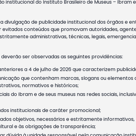
o institucional do Instituto Brasileiro de Museus – Ibra
 divulgação de publicidade institucional dos órgãos e en
 evitados conteúdos que promovam autoridades, agentes 
ritamente administrativas, técnicas, legais, emergencia
 deverão ser observadas as seguintes providências:
nteriores a 4 de julho de 2026 que caracterizem publicid
nicação que contenham marcas, slogans ou elementos da 
rativos, normativos e históricos;
ciais do Ibram e de seus museus nas redes sociais, inclus
os institucionais de caráter promocional;
dos objetivos, necessários e estritamente informativos
tural e às obrigações de transparência;
r dúvida à unidade responsável pela comunicação instituci