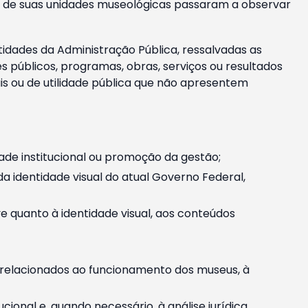
m e de suas unidades museológicas passaram a observar
tidades da Administração Pública, ressalvadas as
públicos, programas, obras, serviços ou resultados
is ou de utilidade pública que não apresentem
ade institucional ou promoção da gestão;
identidade visual do atual Governo Federal,
ive quanto à identidade visual, aos conteúdos
, relacionados ao funcionamento dos museus, à
onal e, quando necessário, à análise jurídica.