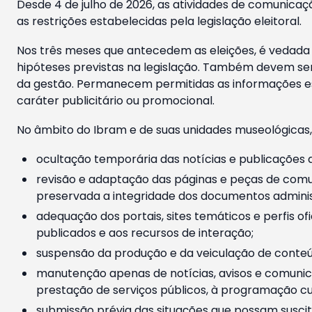
Desde 4 de julho de 2026, as atividades de comunicaçã
as restrições estabelecidas pela legislação eleitoral.
Nos três meses que antecedem as eleições, é vedada a
hipóteses previstas na legislação. Também devem ser
da gestão. Permanecem permitidas as informações est
caráter publicitário ou promocional.
No âmbito do Ibram e de suas unidades museológicas,
ocultação temporária das notícias e publicações a
revisão e adaptação das páginas e peças de comu
preservada a integridade dos documentos administ
adequação dos portais, sites temáticos e perfis ofi
publicados e aos recursos de interação;
suspensão da produção e da veiculação de conteúd
manutenção apenas de notícias, avisos e comunica
prestação de serviços públicos, à programação cul
submissão prévia das situações que possam suscita