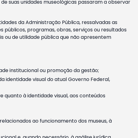
m e de suas unidades museológicas passaram a observar
tidades da Administração Pública, ressalvadas as
públicos, programas, obras, serviços ou resultados
is ou de utilidade pública que não apresentem
ade institucional ou promoção da gestão;
identidade visual do atual Governo Federal,
ive quanto à identidade visual, aos conteúdos
, relacionados ao funcionamento dos museus, à
onal e, quando necessário, à análise jurídica.