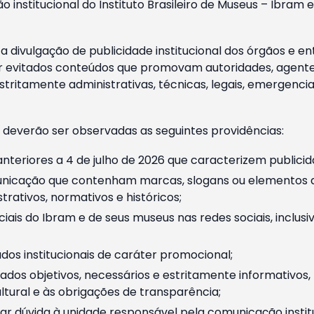
o institucional do Instituto Brasileiro de Museus – Ibra
 divulgação de publicidade institucional dos órgãos e en
 evitados conteúdos que promovam autoridades, agentes 
ritamente administrativas, técnicas, legais, emergencia
 deverão ser observadas as seguintes providências:
nteriores a 4 de julho de 2026 que caracterizem publicid
nicação que contenham marcas, slogans ou elementos da 
rativos, normativos e históricos;
ciais do Ibram e de seus museus nas redes sociais, inclus
os institucionais de caráter promocional;
dos objetivos, necessários e estritamente informativos
tural e às obrigações de transparência;
r dúvida à unidade responsável pela comunicação instituci