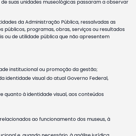
m e de suas unidades museológicas passaram a observar
tidades da Administração Pública, ressalvadas as
públicos, programas, obras, serviços ou resultados
is ou de utilidade pública que não apresentem
ade institucional ou promoção da gestão;
identidade visual do atual Governo Federal,
ive quanto à identidade visual, aos conteúdos
, relacionados ao funcionamento dos museus, à
onal e, quando necessário, à análise jurídica.