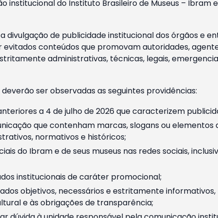
o institucional do Instituto Brasileiro de Museus – Ibra
 divulgação de publicidade institucional dos órgãos e en
 evitados conteúdos que promovam autoridades, agentes 
ritamente administrativas, técnicas, legais, emergencia
 deverão ser observadas as seguintes providências:
nteriores a 4 de julho de 2026 que caracterizem publicid
nicação que contenham marcas, slogans ou elementos da 
rativos, normativos e históricos;
ciais do Ibram e de seus museus nas redes sociais, inclus
os institucionais de caráter promocional;
dos objetivos, necessários e estritamente informativos
tural e às obrigações de transparência;
r dúvida à unidade responsável pela comunicação instituci