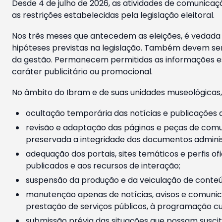
Desde 4 de julho de 2026, as atividades de comunicaçã
as restrições estabelecidas pela legislação eleitoral.
Nos três meses que antecedem as eleições, é vedada a
hipóteses previstas na legislação. Também devem ser
da gestão. Permanecem permitidas as informações est
caráter publicitário ou promocional.
No âmbito do Ibram e de suas unidades museológicas,
ocultação temporária das notícias e publicações a
revisão e adaptação das páginas e peças de comu
preservada a integridade dos documentos administ
adequação dos portais, sites temáticos e perfis ofi
publicados e aos recursos de interação;
suspensão da produção e da veiculação de conteúd
manutenção apenas de notícias, avisos e comunica
prestação de serviços públicos, à programação cul
submissão prévia das situações que possam suscita