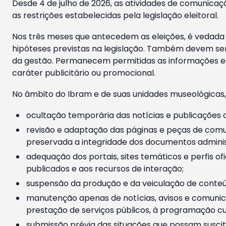
Desde 4 de julho de 2026, as atividades de comunicaçã
as restrições estabelecidas pela legislação eleitoral.
Nos três meses que antecedem as eleições, é vedada a
hipóteses previstas na legislação. Também devem ser
da gestão. Permanecem permitidas as informações est
caráter publicitário ou promocional.
No âmbito do Ibram e de suas unidades museológicas,
ocultação temporária das notícias e publicações a
revisão e adaptação das páginas e peças de comu
preservada a integridade dos documentos administ
adequação dos portais, sites temáticos e perfis ofi
publicados e aos recursos de interação;
suspensão da produção e da veiculação de conteúd
manutenção apenas de notícias, avisos e comunica
prestação de serviços públicos, à programação cul
submissão prévia das situações que possam suscita