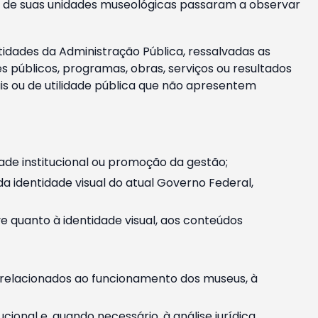
m e de suas unidades museológicas passaram a observar
tidades da Administração Pública, ressalvadas as
públicos, programas, obras, serviços ou resultados
is ou de utilidade pública que não apresentem
ade institucional ou promoção da gestão;
identidade visual do atual Governo Federal,
ive quanto à identidade visual, aos conteúdos
, relacionados ao funcionamento dos museus, à
onal e, quando necessário, à análise jurídica.