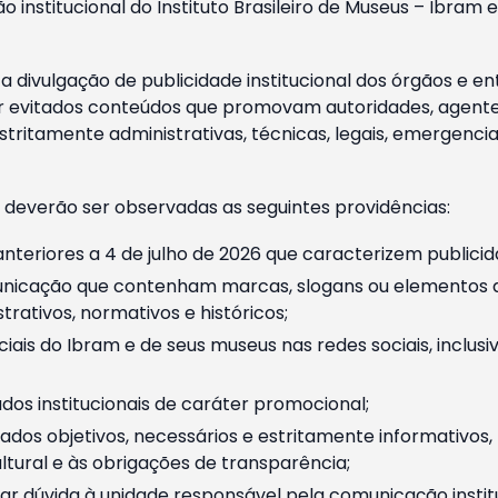
o institucional do Instituto Brasileiro de Museus – Ibra
 divulgação de publicidade institucional dos órgãos e en
 evitados conteúdos que promovam autoridades, agentes 
ritamente administrativas, técnicas, legais, emergencia
 deverão ser observadas as seguintes providências:
nteriores a 4 de julho de 2026 que caracterizem publicid
nicação que contenham marcas, slogans ou elementos da 
rativos, normativos e históricos;
ciais do Ibram e de seus museus nas redes sociais, inclus
os institucionais de caráter promocional;
dos objetivos, necessários e estritamente informativos
tural e às obrigações de transparência;
r dúvida à unidade responsável pela comunicação instituci