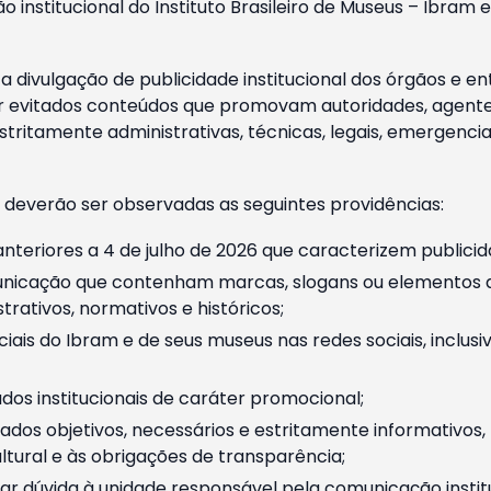
o institucional do Instituto Brasileiro de Museus – Ibra
 divulgação de publicidade institucional dos órgãos e en
 evitados conteúdos que promovam autoridades, agentes 
ritamente administrativas, técnicas, legais, emergencia
 deverão ser observadas as seguintes providências:
nteriores a 4 de julho de 2026 que caracterizem publicid
nicação que contenham marcas, slogans ou elementos da 
rativos, normativos e históricos;
ciais do Ibram e de seus museus nas redes sociais, inclus
os institucionais de caráter promocional;
dos objetivos, necessários e estritamente informativos
tural e às obrigações de transparência;
r dúvida à unidade responsável pela comunicação instituci