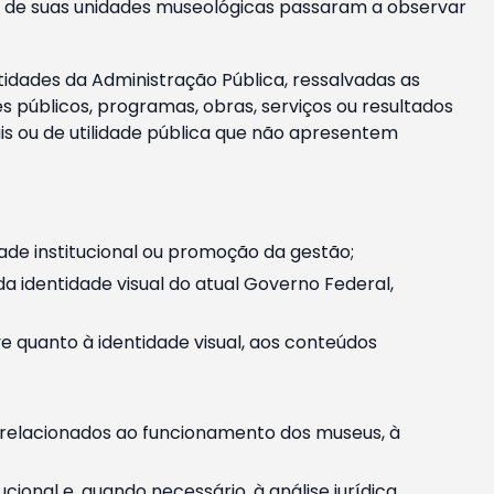
m e de suas unidades museológicas passaram a observar
tidades da Administração Pública, ressalvadas as
públicos, programas, obras, serviços ou resultados
is ou de utilidade pública que não apresentem
ade institucional ou promoção da gestão;
identidade visual do atual Governo Federal,
ive quanto à identidade visual, aos conteúdos
, relacionados ao funcionamento dos museus, à
onal e, quando necessário, à análise jurídica.