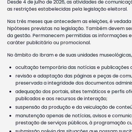
Desde 4 de julho de 2026, as atividades de comunicaçã
as restrições estabelecidas pela legislação eleitoral.
Nos três meses que antecedem as eleições, é vedada a
hipóteses previstas na legislação. Também devem ser
da gestão. Permanecem permitidas as informações est
caráter publicitário ou promocional.
No âmbito do Ibram e de suas unidades museológicas,
ocultação temporária das notícias e publicações a
revisão e adaptação das páginas e peças de comu
preservada a integridade dos documentos administ
adequação dos portais, sites temáticos e perfis ofi
publicados e aos recursos de interação;
suspensão da produção e da veiculação de conteúd
manutenção apenas de notícias, avisos e comunica
prestação de serviços públicos, à programação cul
submissão prévia das situações que possam suscita