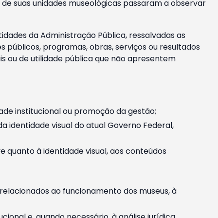
m e de suas unidades museológicas passaram a observar
tidades da Administração Pública, ressalvadas as
públicos, programas, obras, serviços ou resultados
is ou de utilidade pública que não apresentem
ade institucional ou promoção da gestão;
identidade visual do atual Governo Federal,
ive quanto à identidade visual, aos conteúdos
, relacionados ao funcionamento dos museus, à
onal e, quando necessário, à análise jurídica.