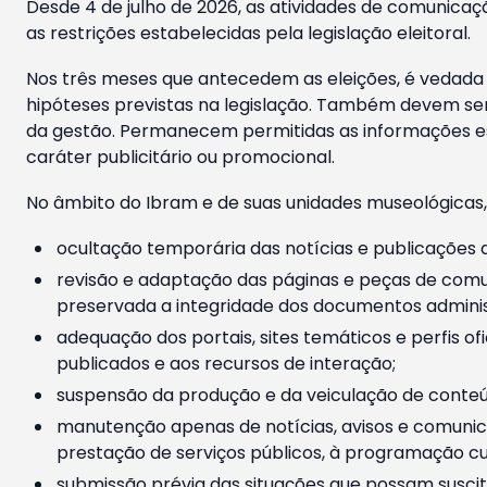
Desde 4 de julho de 2026, as atividades de comunicaçã
as restrições estabelecidas pela legislação eleitoral.
Nos três meses que antecedem as eleições, é vedada a
hipóteses previstas na legislação. Também devem ser
da gestão. Permanecem permitidas as informações est
caráter publicitário ou promocional.
No âmbito do Ibram e de suas unidades museológicas,
ocultação temporária das notícias e publicações a
revisão e adaptação das páginas e peças de comu
preservada a integridade dos documentos administ
adequação dos portais, sites temáticos e perfis ofi
publicados e aos recursos de interação;
suspensão da produção e da veiculação de conteúd
manutenção apenas de notícias, avisos e comunica
prestação de serviços públicos, à programação cul
submissão prévia das situações que possam suscita