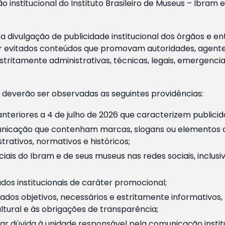
o institucional do Instituto Brasileiro de Museus – Ibra
 divulgação de publicidade institucional dos órgãos e en
 evitados conteúdos que promovam autoridades, agentes 
ritamente administrativas, técnicas, legais, emergencia
 deverão ser observadas as seguintes providências:
nteriores a 4 de julho de 2026 que caracterizem publicid
nicação que contenham marcas, slogans ou elementos da 
rativos, normativos e históricos;
ciais do Ibram e de seus museus nas redes sociais, inclus
os institucionais de caráter promocional;
dos objetivos, necessários e estritamente informativos
tural e às obrigações de transparência;
r dúvida à unidade responsável pela comunicação instituci