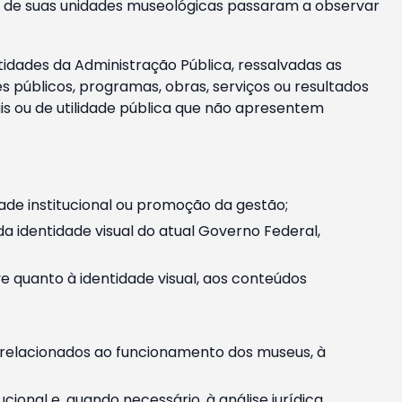
m e de suas unidades museológicas passaram a observar
tidades da Administração Pública, ressalvadas as
públicos, programas, obras, serviços ou resultados
is ou de utilidade pública que não apresentem
ade institucional ou promoção da gestão;
identidade visual do atual Governo Federal,
ive quanto à identidade visual, aos conteúdos
, relacionados ao funcionamento dos museus, à
onal e, quando necessário, à análise jurídica.