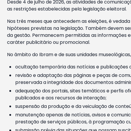
Desde 4 de julho de 2026, as atividades de comunicaçã
as restrições estabelecidas pela legislação eleitoral.
Nos três meses que antecedem as eleições, é vedada a
hipóteses previstas na legislação. Também devem ser
da gestão. Permanecem permitidas as informações est
caráter publicitário ou promocional.
No âmbito do Ibram e de suas unidades museológicas,
ocultação temporária das notícias e publicações a
revisão e adaptação das páginas e peças de comu
preservada a integridade dos documentos administ
adequação dos portais, sites temáticos e perfis ofi
publicados e aos recursos de interação;
suspensão da produção e da veiculação de conteúd
manutenção apenas de notícias, avisos e comunica
prestação de serviços públicos, à programação cul
submissão prévia das situações que possam suscita