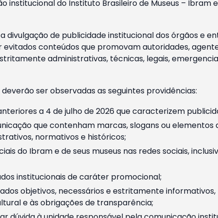
o institucional do Instituto Brasileiro de Museus – Ibra
 divulgação de publicidade institucional dos órgãos e en
 evitados conteúdos que promovam autoridades, agentes 
ritamente administrativas, técnicas, legais, emergencia
 deverão ser observadas as seguintes providências:
nteriores a 4 de julho de 2026 que caracterizem publicid
nicação que contenham marcas, slogans ou elementos da 
rativos, normativos e históricos;
ciais do Ibram e de seus museus nas redes sociais, inclus
os institucionais de caráter promocional;
dos objetivos, necessários e estritamente informativos
tural e às obrigações de transparência;
r dúvida à unidade responsável pela comunicação instituci